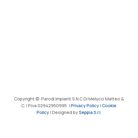
Copyright © Parodi Impianti S.N.C Di Melucci Matteo &
C. | P.iva 02942950995 |
Privacy Policy
|
Cookie
Policy
| Designed by
Seppia S.r.l.