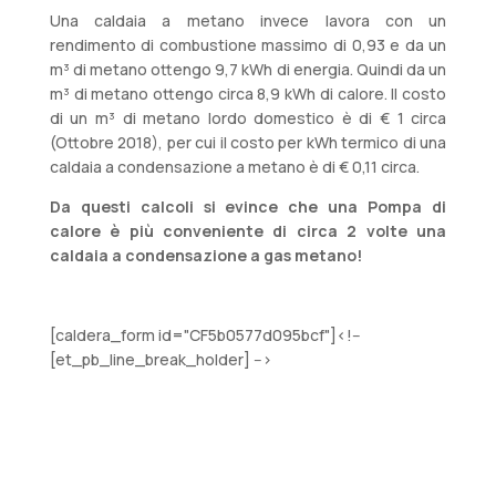
Una caldaia a metano invece lavora con un
rendimento di combustione massimo di 0,93 e da un
m³ di metano ottengo 9,7 kWh di energia. Quindi da un
m³ di metano ottengo circa 8,9 kWh di calore. Il costo
di un m³ di metano lordo domestico è di € 1 circa
(Ottobre 2018), per cui il costo per kWh termico di una
caldaia a condensazione a metano è di € 0,11 circa.
Da questi calcoli si evince che una Pompa di
calore è più conveniente di circa 2 volte una
caldaia a condensazione a gas metano!
[caldera_form id="CF5b0577d095bcf"]<!--
[et_pb_line_break_holder] -->