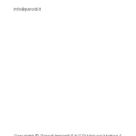
info@parodi.it
Copyright © Parodi Impianti S.N.C Di Melucci Matteo &