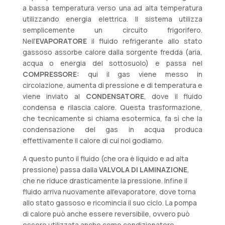
a bassa temperatura verso una ad alta temperatura
utilizzando energia elettrica. Il sistema utilizza
semplicemente un circuito frigorifero.
Nell’
EVAPORATORE
il fluido refrigerante allo stato
gassoso assorbe calore dalla sorgente fredda (aria,
acqua o energia del sottosuolo) e passa nel
COMPRESSORE:
qui il gas viene messo in
circolazione, aumenta di pressione e di temperatura e
viene inviato al
CONDENSATORE
, dove il fluido
condensa e rilascia calore. Questa trasformazione,
che tecnicamente si chiama esotermica, fa sì che la
condensazione del gas in acqua produca
effettivamente il calore di cui noi godiamo.
A questo punto il fluido (che ora è liquido e ad alta
pressione) passa dalla
VALVOLA DI LAMINAZIONE
,
che ne riduce drasticamente la pressione. Infine il
fluido arriva nuovamente all’evaporatore, dove torna
allo stato gassoso e ricomincia il suo ciclo. La pompa
di calore può anche essere reversibile, ovvero può
essere utilizzata anche come condizionatore,